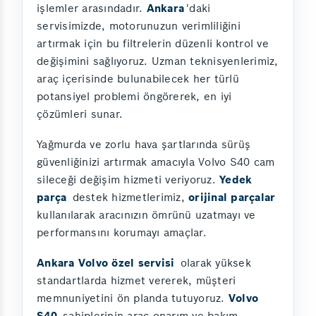
işlemler arasındadır.
Ankara
'daki
servisimizde, motorunuzun verimliliğini
artırmak için bu filtrelerin düzenli kontrol ve
değişimini sağlıyoruz. Uzman teknisyenlerimiz,
araç içerisinde bulunabilecek her türlü
potansiyel problemi öngörerek, en iyi
çözümleri sunar.
Yağmurda ve zorlu hava şartlarında sürüş
güvenliğinizi artırmak amacıyla Volvo S40 cam
sileceği değişim hizmeti veriyoruz.
Yedek
parça
destek hizmetlerimiz,
orijinal parçalar
kullanılarak aracınızın ömrünü uzatmayı ve
performansını korumayı amaçlar.
Ankara Volvo özel servisi
olarak yüksek
standartlarda hizmet vererek, müşteri
memnuniyetini ön planda tutuyoruz.
Volvo
S40
sahiplerinin araç onarım ve bakım